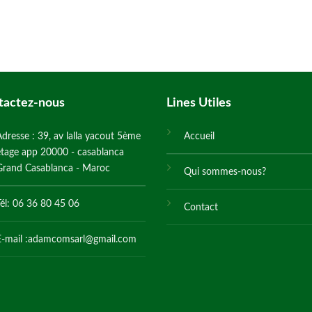
tactez-nous
Lines Utiles
Adresse : 39, av lalla yacout 5ème
Accueil
étage app 20000 - casablanca
Grand Casablanca - Maroc
Qui sommes-nous?
Tél: 06 36 80 45 06
Contact
E-mail :adamcomsarl@gmail.com