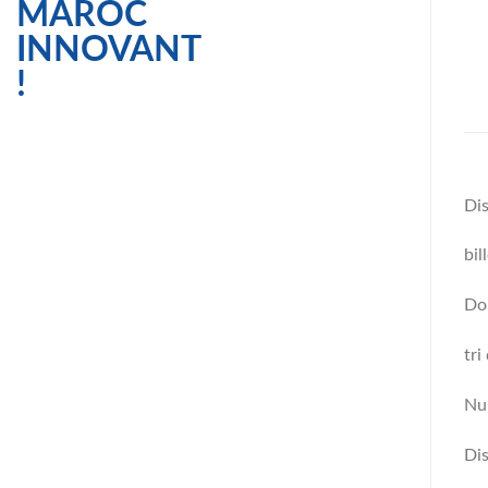
Di
bil
Dou
tri
Nu
Dis