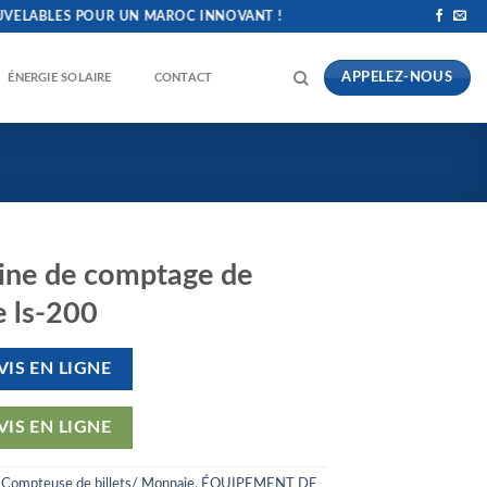
LES POUR UN MAROC INNOVANT !
APPELEZ-NOUS
ÉNERGIE SOLAIRE
CONTACT
ne de comptage de
e ls-200
VIS EN LIGNE
VIS EN LIGNE
:
Compteuse de billets/ Monnaie
,
ÉQUIPEMENT DE